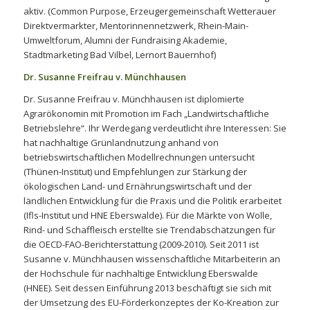
aktiv. (Common Purpose, Erzeugergemeinschaft Wetterauer
Direktvermarkter, Mentorinnennetzwerk, Rhein-Main-
Umweltforum, Alumni der Fundraising Akademie,
Stadtmarketing Bad Vilbel, Lernort Bauernhof)
Dr. Susanne Freifrau v. Münchhausen
Dr. Susanne Freifrau v. Münchhausen ist diplomierte
Agrarökonomin mit Promotion im Fach „Landwirtschaftliche
Betriebslehre“. Ihr Werdegang verdeutlicht ihre Interessen: Sie
hat nachhaltige Grünlandnutzung anhand von
betriebswirtschaftlichen Modellrechnungen untersucht
(Thünen-Institut) und Empfehlungen zur Stärkung der
ökologischen Land- und Ernährungswirtschaft und der
ländlichen Entwicklung für die Praxis und die Politik erarbeitet
(Ifls-Institut und HNE Eberswalde). Für die Märkte von Wolle,
Rind- und Schaffleisch erstellte sie Trendabschätzungen für
die OECD-FAO-Berichterstattung (2009-2010). Seit 2011 ist
Susanne v. Münchhausen wissenschaftliche Mitarbeiterin an
der Hochschule für nachhaltige Entwicklung Eberswalde
(HNEE). Seit dessen Einführung 2013 beschäftigt sie sich mit
der Umsetzung des EU-Förderkonzeptes der Ko-Kreation zur