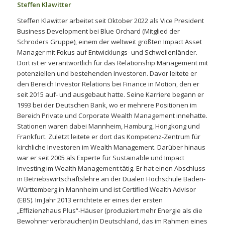
Steffen Klawitter
Steffen Klawitter arbeitet seit Oktober 2022 als Vice President
Business Development bei Blue Orchard (Mitglied der
Schroders Gruppe), einem der weltweit größten Impact Asset
Manager mit Fokus auf Entwicklungs- und Schwellenländer.
Dort ist er verantwortlich für das Relationship Management mit
potenziellen und bestehenden Investoren. Davor leitete er
den Bereich Investor Relations bei Finance in Motion, den er
seit 2015 auf- und ausgebaut hatte. Seine Karriere begann er
1993 bei der Deutschen Bank, wo er mehrere Positionen im
Bereich Private und Corporate Wealth Management innehatte.
Stationen waren dabei Mannheim, Hamburg, Hongkong und
Frankfurt. Zuletzt leitete er dort das Kompetenz-Zentrum für
kirchliche Investoren im Wealth Management. Darüber hinaus
war er seit 2005 als Experte für Sustainable und Impact
Investing im Wealth Management tätig. Er hat einen Abschluss
in Betriebswirtschaftslehre an der Dualen Hochschule Baden-
Württemberg in Mannheim und ist Certified Wealth Advisor
(EBS). Im Jahr 2013 errichtete er eines der ersten
„Effizienzhaus Plus“-Häuser (produziert mehr Energie als die
Bewohner verbrauchen) in Deutschland, das im Rahmen eines