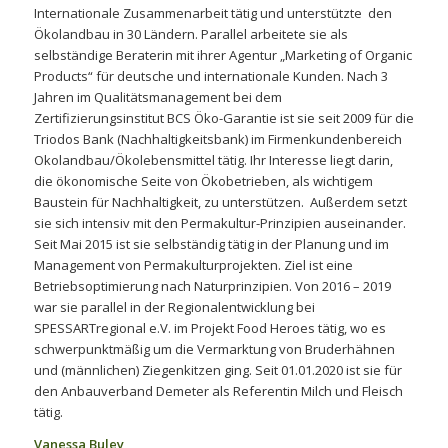
Internationale Zusammenarbeit tätig und unterstützte den
Ökolandbau in 30 Ländern. Parallel arbeitete sie als
selbständige Beraterin mit ihrer Agentur „Marketing of Organic
Products“ für deutsche und internationale Kunden. Nach 3
Jahren im Qualitätsmanagement bei dem
Zertifizierungsinstitut BCS Öko-Garantie ist sie seit 2009 für die
Triodos Bank (Nachhaltigkeitsbank) im Firmenkundenbereich
Okolandbau/Ökolebensmittel tätig. Ihr Interesse liegt darin,
die ökonomische Seite von Ökobetrieben, als wichtigem
Baustein für Nachhaltigkeit, zu unterstützen. Außerdem setzt
sie sich intensiv mit den Permakultur-Prinzipien auseinander.
Seit Mai 2015 ist sie selbständig tätig in der Planung und im
Management von Permakulturprojekten. Ziel ist eine
Betriebsoptimierung nach Naturprinzipien. Von 2016 – 2019
war sie parallel in der Regionalentwicklung bei
SPESSARTregional e.V. im Projekt Food Heroes tätig, wo es
schwerpunktmäßig um die Vermarktung von Bruderhähnen
und (männlichen) Ziegenkitzen ging. Seit 01.01.2020 ist sie für
den Anbauverband Demeter als Referentin Milch und Fleisch
tätig.
Vanessa Buley