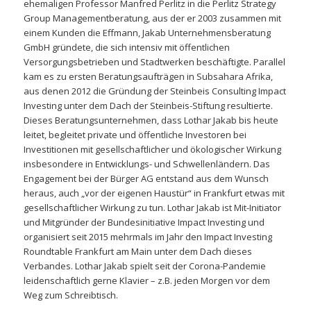
ehemaligen Professor Manfred Perlitz in die Perlitz Strategy
Group Managementberatung, aus der er 2003 zusammen mit
einem Kunden die Effmann, Jakab Unternehmensberatung
GmbH gründete, die sich intensiv mit öffentlichen
Versorgungsbetrieben und Stadtwerken beschäftigte. Parallel
kam es zu ersten Beratungsaufträgen in Subsahara Afrika,
aus denen 2012 die Gründung der Steinbeis Consulting Impact
Investing unter dem Dach der Steinbeis-Stiftung resultierte.
Dieses Beratungsunternehmen, dass Lothar Jakab bis heute
leitet, begleitet private und öffentliche Investoren bei
Investitionen mit gesellschaftlicher und ökologischer Wirkung
insbesondere in Entwicklungs- und Schwellenländern. Das
Engagement bei der Bürger AG entstand aus dem Wunsch
heraus, auch „vor der eigenen Haustür“ in Frankfurt etwas mit
gesellschaftlicher Wirkung zu tun. Lothar Jakab ist Mit-Initiator
und Mitgründer der Bundesinitiative Impact Investing und
organisiert seit 2015 mehrmals im Jahr den Impact Investing
Roundtable Frankfurt am Main unter dem Dach dieses
Verbandes. Lothar Jakab spielt seit der Corona-Pandemie
leidenschaftlich gerne Klavier – z.B. jeden Morgen vor dem
Weg zum Schreibtisch.