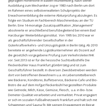
geprägten Hohenlohe in Baden-Württemberg. Nach seiner
Ausbildung zum Mechaniker zog er 1983 nach Berlin um dort
im Rahmen eines selbstverwalteten Schulprojekts der
Erwachsenenbildung die externe Abiturprüfung abzulegen. Es
folgte ein Studium im Fachbereich Maschinenbau an der TU
Berlin. Eine 14-monatige Zusatzqualifikation „Management“
absolvierte er anschließend berufsbegleitend bei einem Bad
Harzburger Weiterbildungsinstitut. Von 1995 bis 2010 war er
als geschäftsführender Gesellschafter in der
Güterkraftverkehrs- und Umzugslogistik in Berlin tätig. Ab 2010
bereitete er angehende Logistikunternehmer als Dozent auf
die gesetzlich vorgegebene Prüfung zum Verkehrsleiter/IHK
vor. Seit 2013 ist er für die hessische Suchtselbsthilfe Die
Fleckenbühler Haus Frankfurt gGmbH tätig und ist zum
Geschäftsführer bestellt. In diversen Zweckbetrieben werden
dort von betroffenen Bewohnern u.a. im Lebensmittelbereich
wie Bäckerei, Konditorei, Buffetservice, Bäckerei-Cafe und Bio-
Bistro die auf dem Hofgut Fleckenbühl hergestellten Produkte
wie Getreide, Milch, Käse, Gemüse, Fleisch, u.a. in Bio- bzw.
Demeter-Qualität verarbeitet und vermarktet. Privat engagiert
er sich im sozialen Fußballnetzwerk Frankfurt und hält sich mit
Schwimmen und Sauna fit. Mit seinem Engagement im Beirat