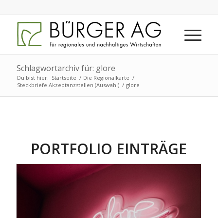
Schlagwortarchiv für: glore
Du bist hier:
Startseite
/
Die Regionalkarte
/
Steckbriefe Akzeptanzstellen (Auswahl)
/
glore
PORTFOLIO EINTRÄGE