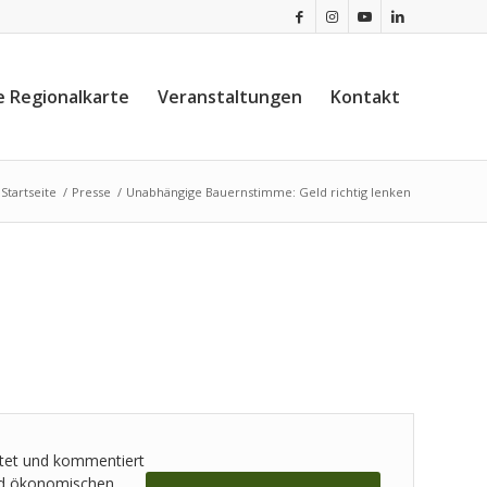
e Regionalkarte
Veranstaltungen
Kontakt
Startseite
/
Presse
/
Unabhängige Bauernstimme: Geld richtig lenken
chtet und kommentiert
 und ökonomischen