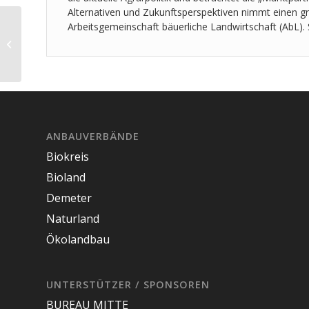
Alternativen und Zukunftsperspektiven nimmt einen gr
Frankfurter
Arbeitsgemeinschaft bäuerliche Landwirtschaft (AbL).
Rundschau: Hoch im
Kurs: Bio-Kartoffeln
und Lauch in Frankfurt
ANBAUVERBÄNDE
Biokreis
Bioland
Demeter
Naturland
Ökolandbau
UNTERSTÜTZER / SPONSOREN
BUREAU MITTE