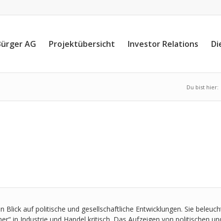
Bürger AG
Projektübersicht
Investor Relations
Di
Du bist hier:
en Blick auf politische und gesellschaftliche Entwicklungen. Sie beleu
tner“ in Industrie und Handel kritisch. Das Aufzeigen von politischen