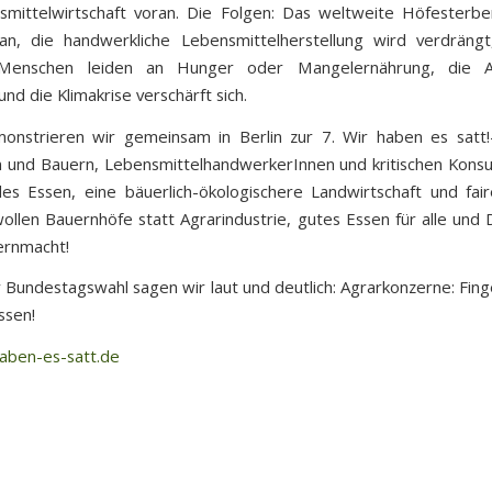
mittelwirtschaft voran. Die Folgen: Das weltweite Höfesterbe
an, die handwerkliche Lebensmittelherstellung wird verdräng
 Menschen leiden an Hunger oder Mangelernährung, die Art
nd die Klimakrise verschärft sich.
onstrieren wir gemeinsam in Berlin zur 7. Wir haben es satt
 und Bauern, LebensmittelhandwerkerInnen und kritischen Kon
es Essen, eine bäuerlich-ökologischere Landwirtschaft und fai
ollen Bauernhöfe statt Agrarindustrie, gutes Essen für alle und
ernmacht!
r Bundestagswahl sagen wir laut und deutlich: Agrarkonzerne: Fin
ssen!
aben-es-satt.de