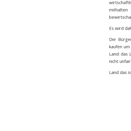
wirtschaft
mithalten
bewirtscha
Es wird da
Die Bürge
kaufen um 
Land: das 
nicht unfai
Land das is