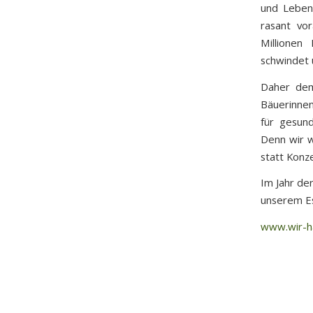
und Lebens
rasant vor
Millionen
schwindet u
Daher dem
Bäuerinnen
für gesund
Denn wir w
statt Konz
Im Jahr de
unserem E
www.wir-h