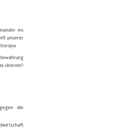
inander ins
nft unserer
 Europa.
 Bewahrung
as überein?
 gegen die
wirtschaft