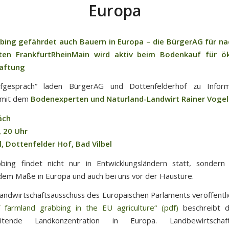
Europa
bing gefährdet auch Bauern in Europa – die BürgerAG für na
ten FrankfurtRheinMain wird aktiv beim Bodenkauf für ö
aftung
gespräch“ laden BürgerAG und Dottenfelderhof zu Infor
 mit dem
Bodenexperten und Naturland-Landwirt Rainer Vogel
äch
, 20 Uhr
, Dottenfelder Hof, Bad Vilbel
bing findet nicht nur in Entwicklungsländern statt, sondern
m Maße in Europa und auch bei uns vor der Haustüre.
andwirtschaftsausschuss des Europäischen Parlaments veröffentli
 farmland grabbing in the EU agriculture“ (pdf)
beschreibt de
reitende Landkonzentration in Europa. Landbewirtscha