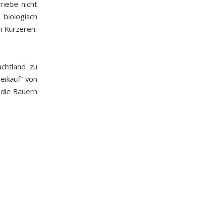
riebe nicht
biologisch
n Kürzeren.
chtland zu
eikauf“ von
 die Bauern