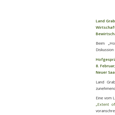
Land Grab
Wirtschaf
Bewirtsch
Beim „Hof
Diskussion
Hofgespr
8. Februar
Neuer Saal
Land Grab
zunehmende
Eine vom L
„Extent of
voransch