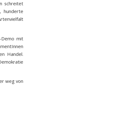
n schreitet
t, hunderte
envielfalt
!-Demo mit
sumentInnen
ren Handel.
 Demokratie
ger weg von