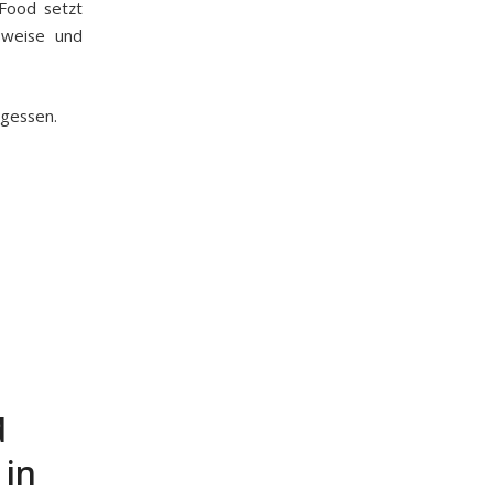
 Food setzt
gsweise und
gessen.
d
 in