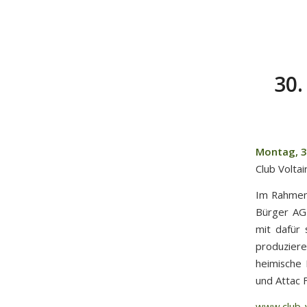
30.
Montag, 30
Club Voltai
Im Rahmen 
Bürger AG 
mit dafür 
produziere
heimische 
und Attac F
www.club-v