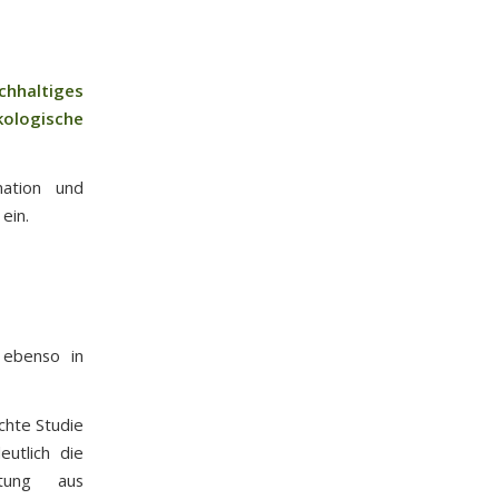
chhaltiges
kologische
mation und
ein.
 ebenso in
chte Studie
utlich die
ftung aus